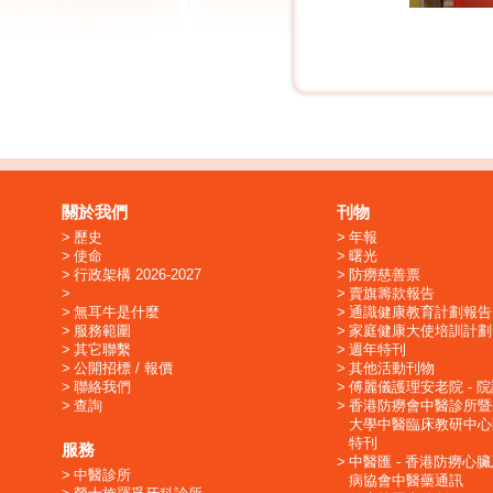
關於我們
刊物
歷史
年報
使命
曙光
行政架構 2026-2027
防癆慈善票
賣旗籌款報告
無耳牛是什麼
通識健康教育計劃報告
服務範圍
家庭健康大使培訓計劃
其它聯繫
週年特刊
公開招標 / 報價
其他活動刊物
聯絡我們
傅麗儀護理安老院 - 
查詢
香港防癆會中醫診所暨
大學中醫臨床教研中心
特刊
服務
中醫匯 - 香港防癆心
中醫診所
病協會中醫藥通訊