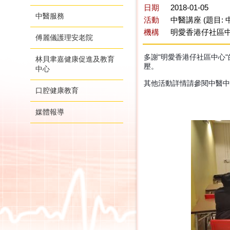
日期
2018-01-05
中醫服務
活動
中醫講座 (題目:
機構
明愛香港仔社區
傅麗儀護理安老院
多謝"明愛香港仔社區中心
林貝聿嘉健康促進及教育
壓。
中心
其他活動詳情請參閱中醫中心F
口腔健康教育
媒體報導