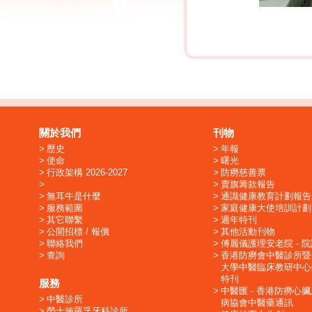
關於我們
刊物
歷史
年報
使命
曙光
行政架構 2026-2027
防癆慈善票
賣旗籌款報告
無耳牛是什麼
通識健康教育計劃報告
服務範圍
家庭健康大使培訓計劃
其它聯繫
週年特刊
公開招標 / 報價
其他活動刊物
聯絡我們
傅麗儀護理安老院 - 
查詢
香港防癆會中醫診所暨
大學中醫臨床教研中心
特刊
服務
中醫匯 - 香港防癆心
中醫診所
病協會中醫藥通訊
勞士施羅孚牙科診所