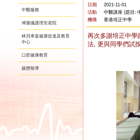
日期
2021-11-01
中醫服務
活動
中醫講座 (題目:
機構
香港培正中學
傅麗儀護理安老院
再次多謝培正中學
林貝聿嘉健康促進及教育
中心
法, 更與同學們試按
口腔健康教育
媒體報導