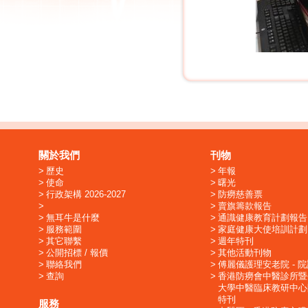
關於我們
刊物
歷史
年報
使命
曙光
行政架構 2026-2027
防癆慈善票
賣旗籌款報告
無耳牛是什麼
通識健康教育計劃報告
服務範圍
家庭健康大使培訓計劃
其它聯繫
週年特刊
公開招標 / 報價
其他活動刊物
聯絡我們
傅麗儀護理安老院 - 
查詢
香港防癆會中醫診所暨
大學中醫臨床教研中心
特刊
服務