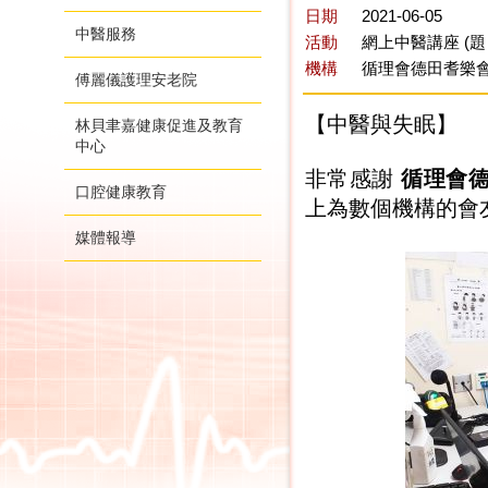
日期
2021-06-05
中醫服務
活動
網上中醫講座 (題
機構
循理會德田耆樂會
傅麗儀護理安老院
【中醫與失眠】
林貝聿嘉健康促進及教育
中心
非常感謝
循理會
口腔健康教育
上為數個機構的會友
媒體報導