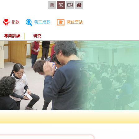
簡
繁
EN
捐款
義工招募
職位空缺
專業訓練
研究