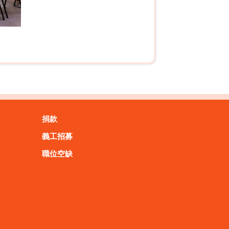
捐款
義工招募
職位空缺