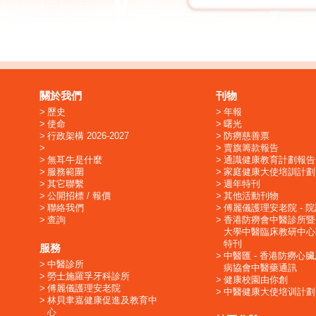
關於我們
刊物
歷史
年報
使命
曙光
行政架構 2026-2027
防癆慈善票
賣旗籌款報告
無耳牛是什麼
通識健康教育計劃報告
服務範圍
家庭健康大使培訓計劃
其它聯繫
週年特刊
公開招標 / 報價
其他活動刊物
聯絡我們
傅麗儀護理安老院 - 
查詢
香港防癆會中醫診所暨
大學中醫臨床教研中心
特刊
服務
中醫匯 - 香港防癆心
中醫診所
病協會中醫藥通訊
勞士施羅孚牙科診所
健康校園由你創
傅麗儀護理安老院
中醫健康大使培训計劃
林貝聿嘉健康促進及教育中
心