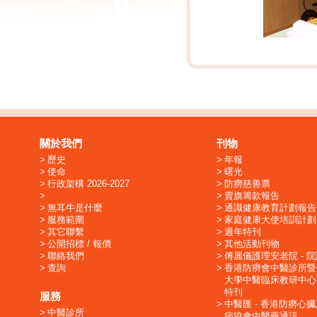
關於我們
刊物
歷史
年報
使命
曙光
行政架構 2026-2027
防癆慈善票
賣旗籌款報告
無耳牛是什麼
通識健康教育計劃報告
服務範圍
家庭健康大使培訓計劃
其它聯繫
週年特刊
公開招標 / 報價
其他活動刊物
聯絡我們
傅麗儀護理安老院 - 
查詢
香港防癆會中醫診所暨
大學中醫臨床教研中心
特刊
服務
中醫匯 - 香港防癆心
中醫診所
病協會中醫藥通訊