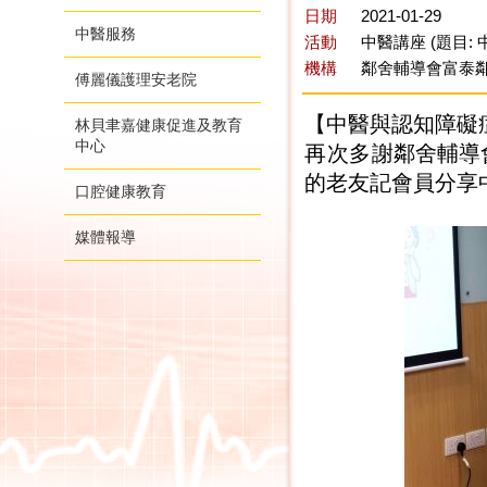
日期
2021-01-29
中醫服務
活動
中醫講座 (題目:
機構
鄰舍輔導會富泰
傅麗儀護理安老院
【中醫與認知障礙
林貝聿嘉健康促進及教育
中心
再次多謝
鄰舍輔導
的老友記會員分享
口腔健康教育
媒體報導