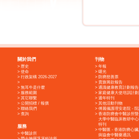
關於我們
刊物
歷史
年報
使命
曙光
行政架構 2026-2027
防癆慈善票
賣旗籌款報告
無耳牛是什麼
通識健康教育計劃報告
服務範圍
家庭健康大使培訓計劃
其它聯繫
週年特刊
公開招標 / 報價
其他活動刊物
聯絡我們
傅麗儀護理安老院 - 
查詢
香港防癆會中醫診所暨
大學中醫臨床教研中心
特刊
服務
中醫匯 - 香港防癆心
中醫診所
病協會中醫藥通訊
勞士施羅孚牙科診所