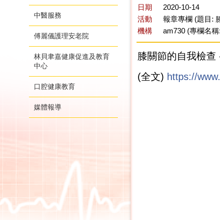
日期
2020-10-14
中醫服務
活動
報章專欄 (題目:
機構
am730 (專欄名稱
傅麗儀護理安老院
膝關節的自我檢查 
林貝聿嘉健康促進及教育
中心
(全文)
https://ww
口腔健康教育
媒體報導