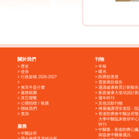
關於我們
刊物
歷史
年報
使命
曙光
行政架構 2026-2027
防癆慈善票
賣旗籌款報告
無耳牛是什麼
通識健康教育計劃報告
服務範圍
家庭健康大使培訓計劃
其它聯繫
週年特刊
公開招標 / 報價
其他活動刊物
聯絡我們
傅麗儀護理安老院 - 
查詢
香港防癆會中醫診所暨
大學中醫臨床教研中心
特刊
服務
中醫匯 - 香港防癆心
中醫診所
病協會中醫藥通訊
勞士施羅孚牙科診所