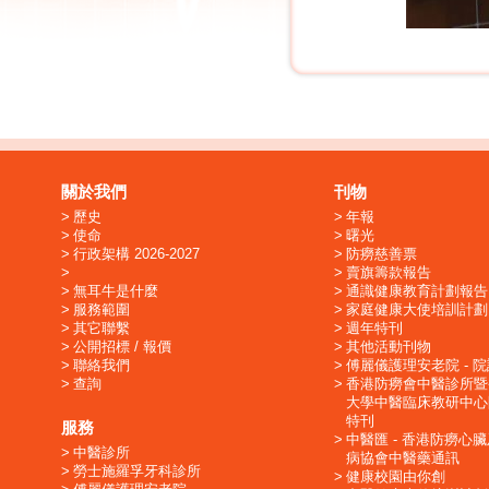
關於我們
刊物
歷史
年報
使命
曙光
行政架構 2026-2027
防癆慈善票
賣旗籌款報告
無耳牛是什麼
通識健康教育計劃報告
服務範圍
家庭健康大使培訓計劃
其它聯繫
週年特刊
公開招標 / 報價
其他活動刊物
聯絡我們
傅麗儀護理安老院 - 
查詢
香港防癆會中醫診所暨
大學中醫臨床教研中心
特刊
服務
中醫匯 - 香港防癆心
中醫診所
病協會中醫藥通訊
勞士施羅孚牙科診所
健康校園由你創