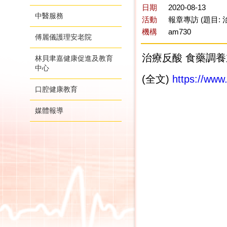
日期
2020-08-13
中醫服務
活動
報章專訪 (題目:
機構
am730
傅麗儀護理安老院
治療反酸 食藥調養並
林貝聿嘉健康促進及教育
中心
(全文)
https://ww
口腔健康教育
媒體報導