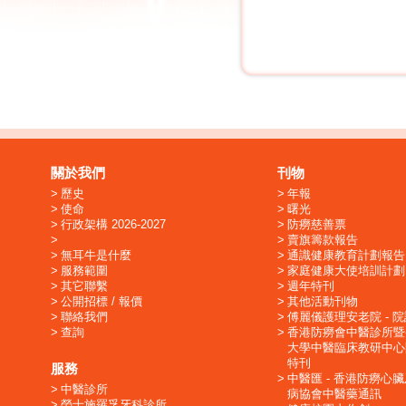
關於我們
刊物
歷史
年報
使命
曙光
行政架構 2026-2027
防癆慈善票
賣旗籌款報告
無耳牛是什麼
通識健康教育計劃報告
服務範圍
家庭健康大使培訓計劃
其它聯繫
週年特刊
公開招標 / 報價
其他活動刊物
聯絡我們
傅麗儀護理安老院 - 
查詢
香港防癆會中醫診所暨
大學中醫臨床教研中心
特刊
服務
中醫匯 - 香港防癆心
中醫診所
病協會中醫藥通訊
勞士施羅孚牙科診所