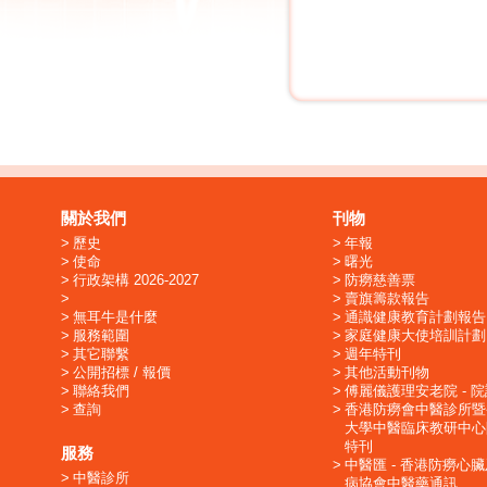
關於我們
刊物
歷史
年報
使命
曙光
行政架構 2026-2027
防癆慈善票
賣旗籌款報告
無耳牛是什麼
通識健康教育計劃報告
服務範圍
家庭健康大使培訓計劃
其它聯繫
週年特刊
公開招標 / 報價
其他活動刊物
聯絡我們
傅麗儀護理安老院 - 
查詢
香港防癆會中醫診所暨
大學中醫臨床教研中心
特刊
服務
中醫匯 - 香港防癆心
中醫診所
病協會中醫藥通訊