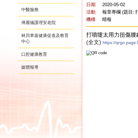
日期
2020-05-02
中醫服務
活動
報章專欄 (題目
機構
晴報
傅麗儀護理安老院
打噴嚏太用力扭傷腰劇
林貝聿嘉健康促進及教育
中心
(全文)
https://qrgo.page
口腔健康教育
媒體報導