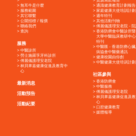
賣旗籌款報告
無耳牛是什麼
通識健康教育計劃報告
服務範圍
家庭健康大使培訓計劃
其它聯繫
週年特刊
公開招標 / 報價
其他活動刊物
聯絡我們
傅麗儀護理安老院 - 
查詢
香港防癆會中醫診所暨
大學中醫臨床教研中心
特刊
服務
中醫匯 - 香港防癆心
中醫診所
病協會中醫藥通訊
勞士施羅孚牙科診所
健康校園由你創
傅麗儀護理安老院
中醫健康大使培训計劃
林貝聿嘉健康促進及教育中
心
社區參與
香港防癆會
最新消息
中醫服務
傅麗儀護理安老院
活動預告
林貝聿嘉健康促進及教
心
活動紀要
口腔健康教育
媒體報導