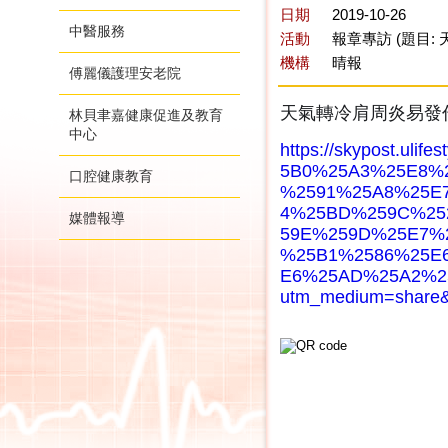
日期
2019-10-26
中醫服務
活動
報章專訪 (題目:
機構
晴報
傅麗儀護理安老院
天氣轉冷肩周炎易發作
林貝聿嘉健康促進及教育
中心
https://skypost.ul
5B0%25A3%25E8%
口腔健康教育
%2591%25A8%25E
4%25BD%259C%25
媒體報導
59E%259D%25E7%
%25B1%2586%25E
E6%25AD%25A2%2
utm_medium=share&u