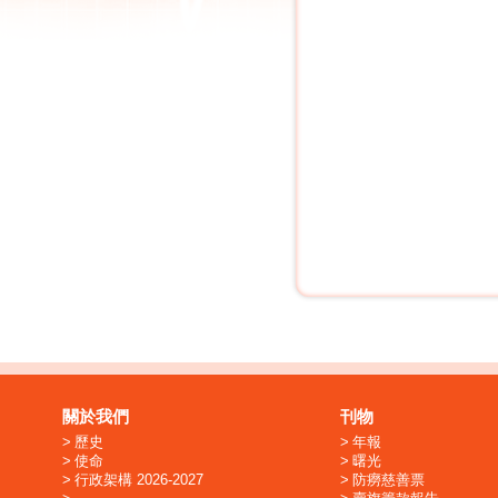
關於我們
刊物
歷史
年報
使命
曙光
行政架構 2026-2027
防癆慈善票