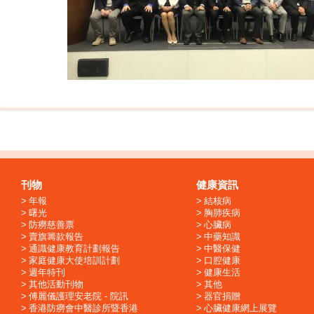
刊物
健康資訊
年報
結核病
曙光
胸肺疾病
防癆慈善票
心臟病
賣旗籌款報告
中藥知識
通識健康教育計劃報告
中醫保健
家庭健康大使培訓計劃
口腔健康
週年特刊
健康生活
其他活動刊物
其他
傅麗儀護理安老院 - 院訊
器官捐贈
香港防癆會中醫診所暨香港
心臟健康網上展覽