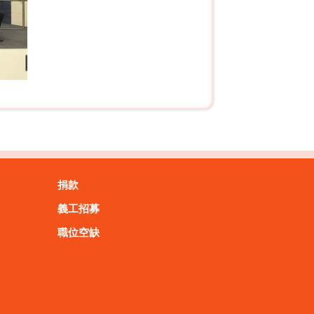
捐款
義工招募
職位空缺