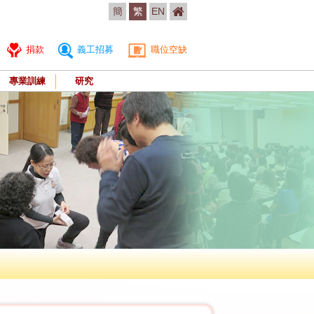
簡
繁
EN
捐款
義工招募
職位空缺
專業訓練
研究