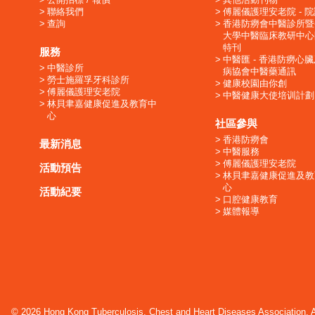
聯絡我們
傅麗儀護理安老院 - 
查詢
香港防癆會中醫診所暨
大學中醫臨床教研中心
特刊
服務
中醫匯 - 香港防癆心
中醫診所
病協會中醫藥通訊
勞士施羅孚牙科診所
健康校園由你創
傅麗儀護理安老院
中醫健康大使培训計劃
林貝聿嘉健康促進及教育中
心
社區參與
香港防癆會
最新消息
中醫服務
傅麗儀護理安老院
活動預告
林貝聿嘉健康促進及教
心
活動紀要
口腔健康教育
媒體報導
© 2026 Hong Kong Tuberculosis, Chest and Heart Diseases Association. Al