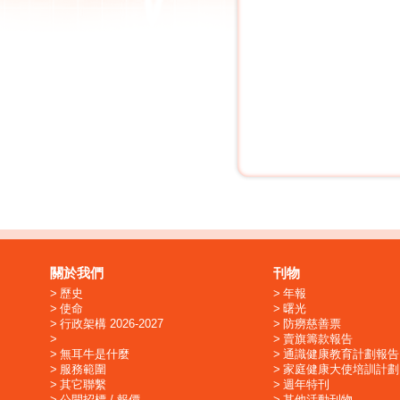
關於我們
刊物
歷史
年報
使命
曙光
行政架構 2026-2027
防癆慈善票
賣旗籌款報告
無耳牛是什麼
通識健康教育計劃報告
服務範圍
家庭健康大使培訓計劃
其它聯繫
週年特刊
公開招標 / 報價
其他活動刊物