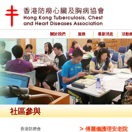
關於我們
服務
最新消息
活動
社區參與
>
傅麗儀護理安老院
香港防癆會