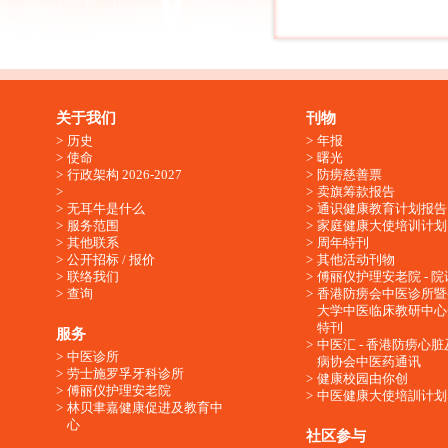
关于我们
刊物
历史
年报
使命
曙光
行政架构 2026-2027
防痨慈善票
卖旗筹款报告
无耳牛是什么
通识健康教育计划报告
服务范围
家庭健康大使培训计划
其他联系
周年特刊
公开招标 / 报价
其他活动刊物
联络我们
傅丽仪护理安老院 - 院
查询
香港防痨会中医诊所暨
大学中医临床教研中心
特刊
服务
中医汇 - 香港防痨心
中医诊所
病协会中医药通讯
劳士施罗孚牙科诊所
健康校园由你创
傅丽仪护理安老院
中医健康大使培訓计划
林贝聿嘉健康促进及教育中
心
社区参与