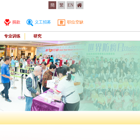
簡
繁
EN
捐款
义工招募
职位空缺
专业训练
研究