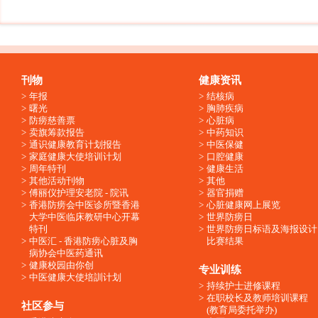
刊物
健康资讯
年报
结核病
曙光
胸肺疾病
防痨慈善票
心脏病
卖旗筹款报告
中药知识
通识健康教育计划报告
中医保健
家庭健康大使培训计划
口腔健康
周年特刊
健康生活
其他活动刊物
其他
傅丽仪护理安老院 - 院讯
器官捐赠
香港防痨会中医诊所暨香港
心脏健康网上展览
大学中医临床教研中心开幕
世界防痨日
特刊
世界防痨日标语及海报设计
中医汇 - 香港防痨心脏及胸
比赛结果
病协会中医药通讯
健康校园由你创
专业训练
中医健康大使培訓计划
持续护士进修课程
在职校长及教师培训课程
社区参与
(教育局委托举办)