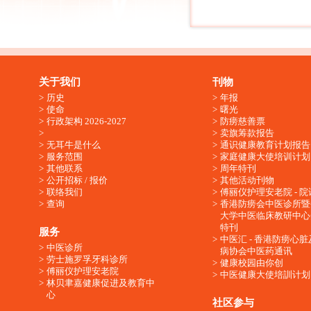
关于我们
刊物
历史
年报
使命
曙光
行政架构 2026-2027
防痨慈善票
卖旗筹款报告
无耳牛是什么
通识健康教育计划报告
服务范围
家庭健康大使培训计划
其他联系
周年特刊
公开招标 / 报价
其他活动刊物
联络我们
傅丽仪护理安老院 - 院
查询
香港防痨会中医诊所暨
大学中医临床教研中心
特刊
服务
中医汇 - 香港防痨心
中医诊所
病协会中医药通讯
劳士施罗孚牙科诊所
健康校园由你创
傅丽仪护理安老院
中医健康大使培訓计划
林贝聿嘉健康促进及教育中
心
社区参与