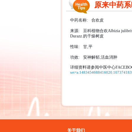
原来中药系咁样
中药名称
:
合欢皮
来源
:
豆科植物合欢
Albizia julibri
Durazz.
的干燥树皮
性味
:
甘
,
平
功效
:
安神解郁
,
活血消肿
详细资料请参阅中医中心
FACEBO
set=a.1483454688416020.10737418
关于我们