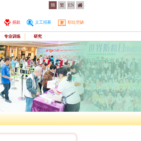
簡
繁
EN
捐款
义工招募
职位空缺
专业训练
研究