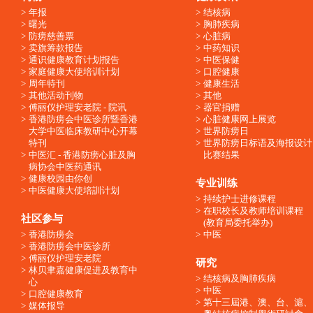
年报
结核病
曙光
胸肺疾病
防痨慈善票
心脏病
卖旗筹款报告
中药知识
通识健康教育计划报告
中医保健
家庭健康大使培训计划
口腔健康
周年特刊
健康生活
其他活动刊物
其他
傅丽仪护理安老院 - 院讯
器官捐赠
香港防痨会中医诊所暨香港
心脏健康网上展览
大学中医临床教研中心开幕
世界防痨日
特刊
世界防痨日标语及海报设计
中医汇 - 香港防痨心脏及胸
比赛结果
病协会中医药通讯
健康校园由你创
专业训练
中医健康大使培訓计划
持续护士进修课程
在职校长及教师培训课程
社区参与
(教育局委托举办)
香港防痨会
中医
香港防痨会中医诊所
傅丽仪护理安老院
研究
林贝聿嘉健康促进及教育中
结核病及胸肺疾病
心
中医
口腔健康教育
第十三屆港、澳、台、滬、
媒体报导