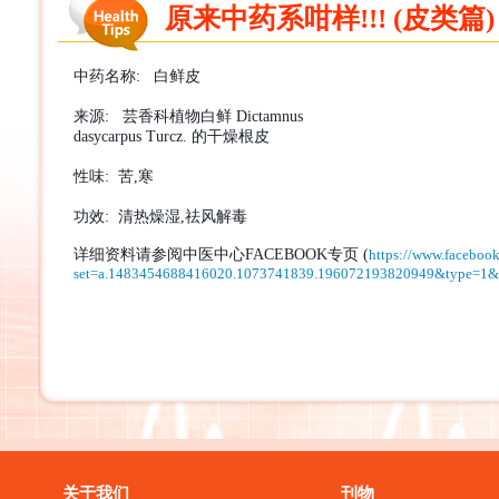
原来中药系咁样!!! (皮类篇) 
中药名称
:
白鲜皮
来源
:
芸香科植物白鲜
Dictamnus
dasycarpus Turcz.
的干燥根皮
性味
:
苦
,
寒
功效
:
清热燥湿
,
祛风解毒
详细资料请参阅中医中心
FACEBOOK
专页
(
https://www.facebook
set=a.1483454688416020.1073741839.196072193820949&type=1&
关于我们
刊物