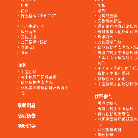
历史
年报
使命
曙光
行政架构 2026-2027
防痨慈善票
卖旗筹款报告
无耳牛是什么
通识健康教育计划报告
服务范围
家庭健康大使培训计划
其他联系
周年特刊
公开招标 / 报价
其他活动刊物
联络我们
傅丽仪护理安老院 - 院
查询
香港防痨会中医诊所暨
大学中医临床教研中心
特刊
服务
中医汇 - 香港防痨心
中医诊所
病协会中医药通讯
劳士施罗孚牙科诊所
健康校园由你创
傅丽仪护理安老院
中医健康大使培訓计划
林贝聿嘉健康促进及教育中
心
社区参与
香港防痨会
最新消息
香港防痨会中医诊所
傅丽仪护理安老院
活动预告
林贝聿嘉健康促进及教
心
活动纪要
口腔健康教育
媒体报导