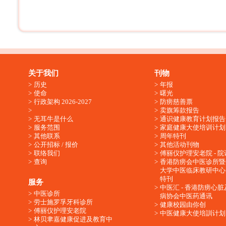
关于我们
刊物
历史
年报
使命
曙光
行政架构 2026-2027
防痨慈善票
卖旗筹款报告
无耳牛是什么
通识健康教育计划报告
服务范围
家庭健康大使培训计划
其他联系
周年特刊
公开招标 / 报价
其他活动刊物
联络我们
傅丽仪护理安老院 - 院
查询
香港防痨会中医诊所暨
大学中医临床教研中心
特刊
服务
中医汇 - 香港防痨心
中医诊所
病协会中医药通讯
劳士施罗孚牙科诊所
健康校园由你创
傅丽仪护理安老院
中医健康大使培訓计划
林贝聿嘉健康促进及教育中