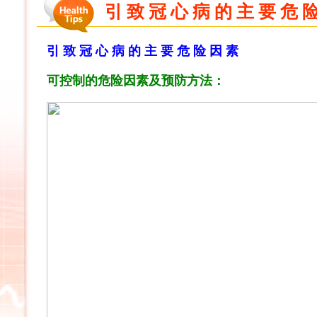
引 致 冠 心 病 的 主 要 危 
引
致
冠
心
病
的
主
要
危
险
因
素
可控制的危险因素及预防方法：