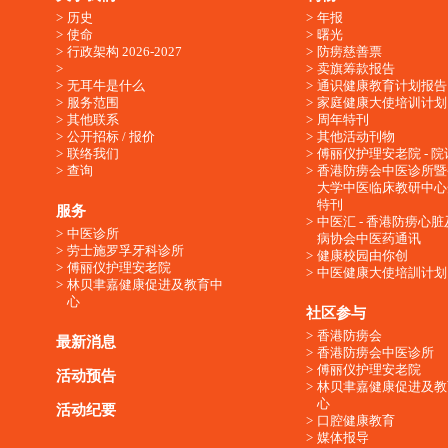
历史
年报
使命
曙光
行政架构 2026-2027
防痨慈善票
卖旗筹款报告
无耳牛是什么
通识健康教育计划报告
服务范围
家庭健康大使培训计划
其他联系
周年特刊
公开招标 / 报价
其他活动刊物
联络我们
傅丽仪护理安老院 - 院
查询
香港防痨会中医诊所暨
大学中医临床教研中心
特刊
服务
中医汇 - 香港防痨心
中医诊所
病协会中医药通讯
劳士施罗孚牙科诊所
健康校园由你创
傅丽仪护理安老院
中医健康大使培訓计划
林贝聿嘉健康促进及教育中
心
社区参与
香港防痨会
最新消息
香港防痨会中医诊所
傅丽仪护理安老院
活动预告
林贝聿嘉健康促进及教
心
活动纪要
口腔健康教育
媒体报导