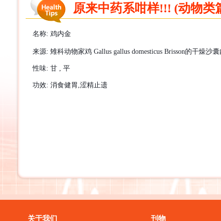
原来中药系咁样!!! (动物类篇
名称
:
鸡内金
来源
:
雉科动物家鸡
Gallus gallus domesticus Brisson
的干燥沙囊
性味
:
甘
,
平
功效
:
消食健胃
,
涩精止
遗
关于我们
刊物