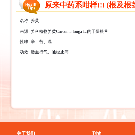
原来中药系咁样!!! (根及根茎
名称
:
姜黄
来源
:
姜科植物姜黄
Curcuma longa L.
的干燥根茎
性味
:
辛、苦、温
功效
:
活血行气、通经止
痛
关于我们
刊物