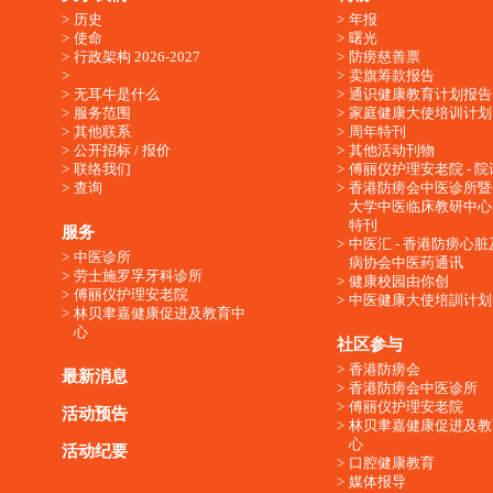
历史
年报
使命
曙光
行政架构 2026-2027
防痨慈善票
卖旗筹款报告
无耳牛是什么
通识健康教育计划报告
服务范围
家庭健康大使培训计划
其他联系
周年特刊
公开招标 / 报价
其他活动刊物
联络我们
傅丽仪护理安老院 - 院
查询
香港防痨会中医诊所暨
大学中医临床教研中心
特刊
服务
中医汇 - 香港防痨心
中医诊所
病协会中医药通讯
劳士施罗孚牙科诊所
健康校园由你创
傅丽仪护理安老院
中医健康大使培訓计划
林贝聿嘉健康促进及教育中
心
社区参与
香港防痨会
最新消息
香港防痨会中医诊所
傅丽仪护理安老院
活动预告
林贝聿嘉健康促进及教
心
活动纪要
口腔健康教育
媒体报导