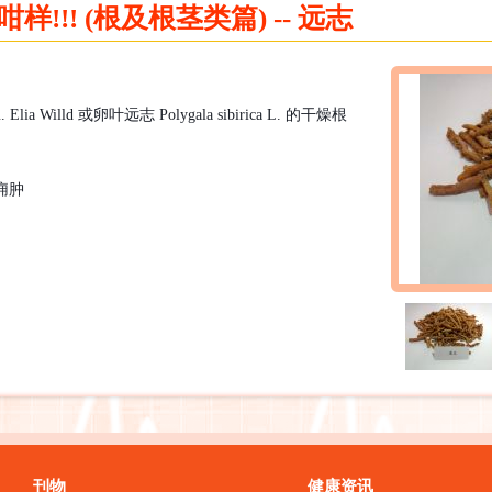
!!! (根及根茎类篇) -- 远志
u. Elia Willd
或卵叶远志
Polygala sibirica L.
的干燥根
痈
肿
刊物
健康资讯