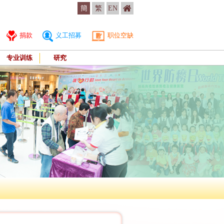
簡
繁
EN
捐款
义工招募
职位空缺
专业训练
研究