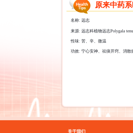
原来中药系咁样
名称
:
远志
来源
:
远志科植物远志
Polygala ten
性味
:
苦、辛、微温
功效
:
宁心安神、祛痰开窍、消散
关于我们