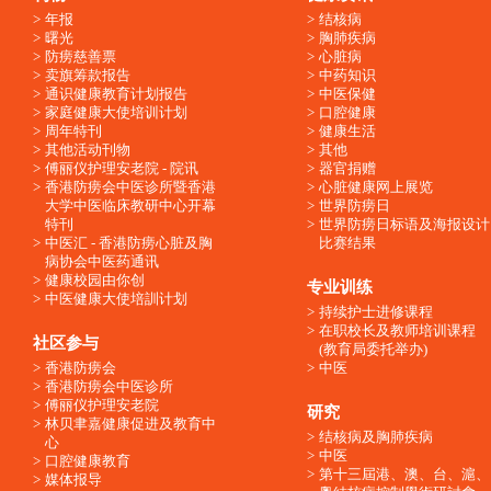
年报
结核病
曙光
胸肺疾病
防痨慈善票
心脏病
卖旗筹款报告
中药知识
通识健康教育计划报告
中医保健
家庭健康大使培训计划
口腔健康
周年特刊
健康生活
其他活动刊物
其他
傅丽仪护理安老院 - 院讯
器官捐赠
香港防痨会中医诊所暨香港
心脏健康网上展览
大学中医临床教研中心开幕
世界防痨日
特刊
世界防痨日标语及海报设计
中医汇 - 香港防痨心脏及胸
比赛结果
病协会中医药通讯
健康校园由你创
专业训练
中医健康大使培訓计划
持续护士进修课程
在职校长及教师培训课程
社区参与
(教育局委托举办)
香港防痨会
中医
香港防痨会中医诊所
傅丽仪护理安老院
研究
林贝聿嘉健康促进及教育中
结核病及胸肺疾病
心
中医
口腔健康教育
第十三屆港、澳、台、滬、
媒体报导