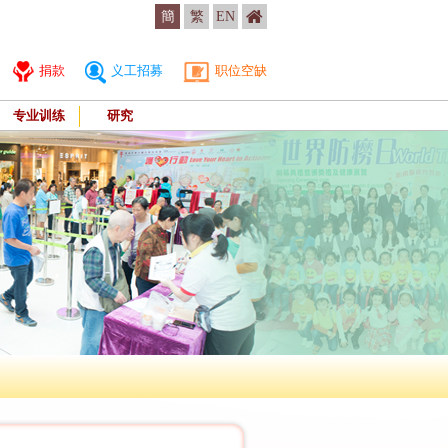
簡
繁
EN
捐款
义工招募
职位空缺
专业训练
研究