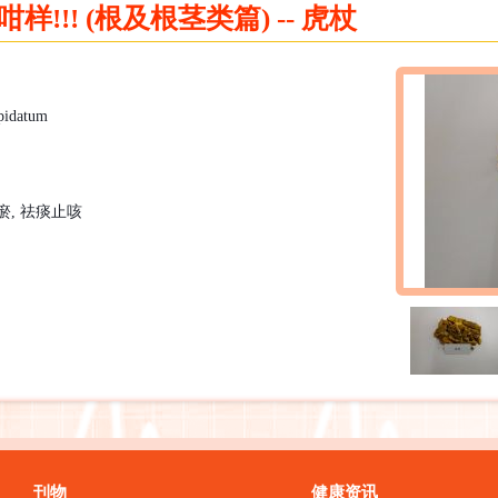
!!! (根及根茎类篇) -- 虎杖
pidatum
瘀
,
祛痰止
咳
刊物
健康资讯