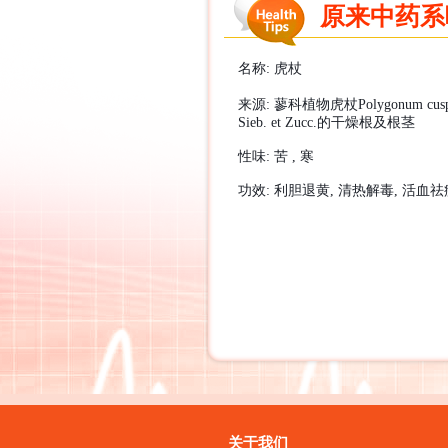
原来中药系咁样
名称
:
虎杖
来源
:
蓼科植物虎杖
Polygonum cus
Sieb. et Zucc.
的干燥根及根茎
性味
:
苦
,
寒
功效
:
利胆退黄
,
清热解毒
,
活血祛
关于我们