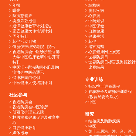
年报
结核病
曙光
胸肺疾病
防痨慈善票
心脏病
卖旗筹款报告
中药知识
通识健康教育计划报告
中医保健
家庭健康大使培训计划
口腔健康
周年特刊
健康生活
其他活动刊物
其他
傅丽仪护理安老院 - 院讯
器官捐赠
香港防痨会中医诊所暨香港
心脏健康网上展览
大学中医临床教研中心开幕
世界防痨日
特刊
世界防痨日标语及海报设计
中医汇 - 香港防痨心脏及胸
比赛结果
病协会中医药通讯
健康校园由你创
专业训练
中医健康大使培訓计划
持续护士进修课程
在职校长及教师培训课程
社区参与
(教育局委托举办)
香港防痨会
中医
香港防痨会中医诊所
傅丽仪护理安老院
研究
林贝聿嘉健康促进及教育中
结核病及胸肺疾病
心
中医
口腔健康教育
第十三屆港、澳、台、滬、
媒体报导