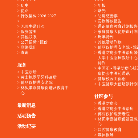
历史
年报
使命
曙光
行政架构 2026-2027
防痨慈善票
卖旗筹款报告
无耳牛是什么
通识健康教育计划报告
服务范围
家庭健康大使培训计划
其他联系
周年特刊
公开招标 / 报价
其他活动刊物
联络我们
傅丽仪护理安老院 - 院
查询
香港防痨会中医诊所暨
大学中医临床教研中心
特刊
服务
中医汇 - 香港防痨心
中医诊所
病协会中医药通讯
劳士施罗孚牙科诊所
健康校园由你创
傅丽仪护理安老院
中医健康大使培訓计划
林贝聿嘉健康促进及教育中
心
社区参与
香港防痨会
最新消息
香港防痨会中医诊所
傅丽仪护理安老院
活动预告
林贝聿嘉健康促进及教
心
活动纪要
口腔健康教育
媒体报导