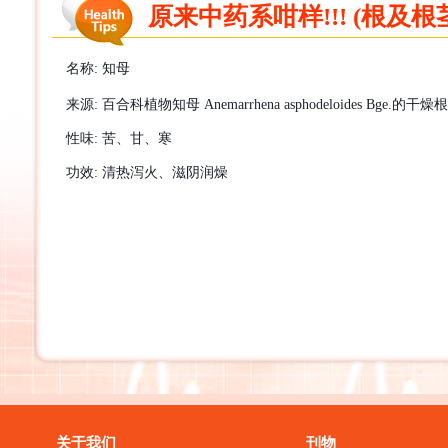
原来中药系咁样!!! (根及根茎
名称
:
知母
来源
:
百合科植物知母
Anemarrhena asphodeloides Bge.
的干燥根
性味
:
苦、甘、寒
功效
:
清热泻火、滋阴润
燥
关于我们
刊物