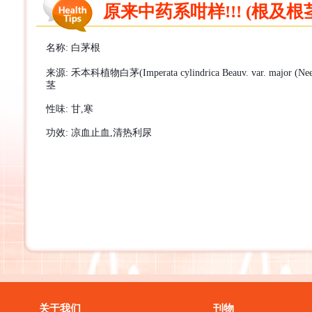
原来中药系咁样!!! (根及根茎
名称
:
白茅根
来源
:
禾本科植物白茅
(Imperata cylindrica Beauv. var. major (Ne
茎
性味
:
甘
,
寒
功效
:
凉血止血
,
清热利
尿
关于我们
刊物