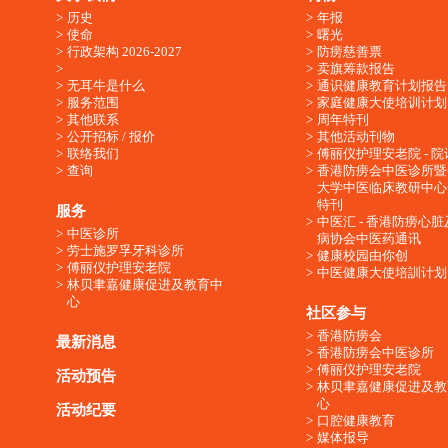
历史
年报
使命
曙光
行政架构 2026-2027
防痨慈善票
卖旗筹款报告
无耳牛是什么
通识健康教育计划报告
服务范围
家庭健康大使培训计划
其他联系
周年特刊
公开招标 / 报价
其他活动刊物
联络我们
傅丽仪护理安老院 - 院
查询
香港防痨会中医诊所暨
大学中医临床教研中心
特刊
服务
中医汇 - 香港防痨心
中医诊所
病协会中医药通讯
劳士施罗孚牙科诊所
健康校园由你创
傅丽仪护理安老院
中医健康大使培訓计划
林贝聿嘉健康促进及教育中
心
社区参与
香港防痨会
最新消息
香港防痨会中医诊所
傅丽仪护理安老院
活动预告
林贝聿嘉健康促进及教
心
活动纪要
口腔健康教育
媒体报导