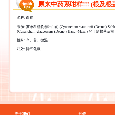
原来中药系咁样!!! (根及根茎
名称
:
白前
来源
:
萝藦科植物柳叶白前
(Cynanchum stauntonii (Decne.) Schlt
(Cynanchum glaucescens (Decne.) Hand.-Mazz.)
的干燥根茎及根
性味
:
辛、苦、微温
功效
:
降气化
痰
关于我们
刊物