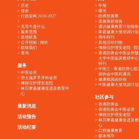
历史
年报
使命
曙光
行政架构 2026-2027
防痨慈善票
卖旗筹款报告
无耳牛是什么
通识健康教育计划报告
服务范围
家庭健康大使培训计划
其他联系
周年特刊
公开招标 / 报价
其他活动刊物
联络我们
傅丽仪护理安老院 - 院
查询
香港防痨会中医诊所暨
大学中医临床教研中心
特刊
服务
中医汇 - 香港防痨心
中医诊所
病协会中医药通讯
劳士施罗孚牙科诊所
健康校园由你创
傅丽仪护理安老院
中医健康大使培訓计划
林贝聿嘉健康促进及教育中
心
社区参与
香港防痨会
最新消息
香港防痨会中医诊所
傅丽仪护理安老院
活动预告
林贝聿嘉健康促进及教
心
活动纪要
口腔健康教育
媒体报导