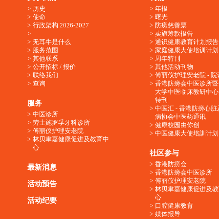
历史
年报
使命
曙光
行政架构 2026-2027
防痨慈善票
卖旗筹款报告
无耳牛是什么
通识健康教育计划报告
服务范围
家庭健康大使培训计划
其他联系
周年特刊
公开招标 / 报价
其他活动刊物
联络我们
傅丽仪护理安老院 - 院
查询
香港防痨会中医诊所暨
大学中医临床教研中心
特刊
服务
中医汇 - 香港防痨心
中医诊所
病协会中医药通讯
劳士施罗孚牙科诊所
健康校园由你创
傅丽仪护理安老院
中医健康大使培訓计划
林贝聿嘉健康促进及教育中
心
社区参与
香港防痨会
最新消息
香港防痨会中医诊所
傅丽仪护理安老院
活动预告
林贝聿嘉健康促进及教
心
活动纪要
口腔健康教育
媒体报导