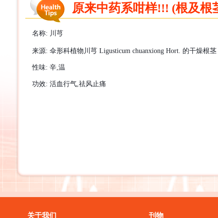
原来中药系咁样!!! (根及根茎
名称
:
川芎
来源
:
伞形科植物川芎
Ligusticum chuanxiong Hort.
的干燥根茎
性味
:
辛
,
温
功效
:
活血行气
,
祛风止
痛
关于我们
刊物