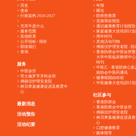
历史
年报
使命
曙光
行政架构 2026-2027
防痨慈善票
卖旗筹款报告
无耳牛是什么
通识健康教育计划报告
服务范围
家庭健康大使培训计划
其他联系
周年特刊
公开招标 / 报价
其他活动刊物
联络我们
傅丽仪护理安老院 - 院
查询
香港防痨会中医诊所暨
大学中医临床教研中心
特刊
服务
中医汇 - 香港防痨心
中医诊所
病协会中医药通讯
劳士施罗孚牙科诊所
健康校园由你创
傅丽仪护理安老院
中医健康大使培訓计划
林贝聿嘉健康促进及教育中
心
社区参与
香港防痨会
最新消息
香港防痨会中医诊所
傅丽仪护理安老院
活动预告
林贝聿嘉健康促进及教
心
活动纪要
口腔健康教育
媒体报导