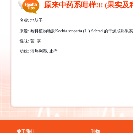
原来中药系咁样!!! (果实及种
名称
:
地肤子
来源
:
藜科植物地肤
Kochia scoparia (L.) Schrad.
的干燥成熟果实
性味
:
苦
,
寒
功效
:
清热利湿
,
止
痒
关于我们
刊物