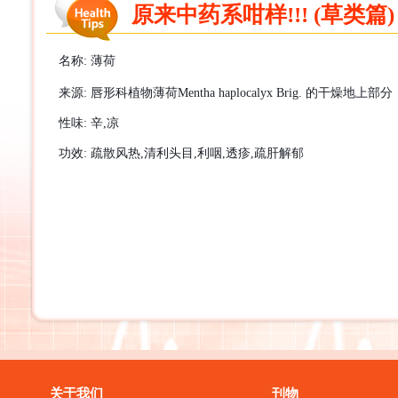
原来中药系咁样!!! (草类篇) 
名称
:
薄荷
来源
:
唇形科植物薄荷
Mentha haplocalyx Brig.
的干燥地上部分
性味
:
辛
,
凉
功效
:
疏散风热
,
清利头目
,
利咽
,
透疹
,
疏肝解
郁
关于我们
刊物