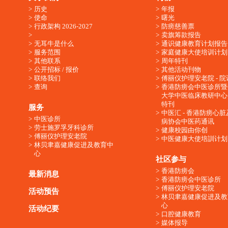
历史
年报
使命
曙光
行政架构 2026-2027
防痨慈善票
卖旗筹款报告
无耳牛是什么
通识健康教育计划报告
服务范围
家庭健康大使培训计划
其他联系
周年特刊
公开招标 / 报价
其他活动刊物
联络我们
傅丽仪护理安老院 - 院
查询
香港防痨会中医诊所暨
大学中医临床教研中心
特刊
服务
中医汇 - 香港防痨心
中医诊所
病协会中医药通讯
劳士施罗孚牙科诊所
健康校园由你创
傅丽仪护理安老院
中医健康大使培訓计划
林贝聿嘉健康促进及教育中
心
社区参与
香港防痨会
最新消息
香港防痨会中医诊所
傅丽仪护理安老院
活动预告
林贝聿嘉健康促进及教
心
活动纪要
口腔健康教育
媒体报导