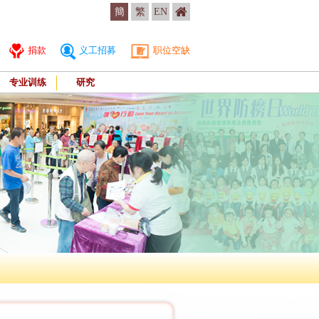
簡
繁
EN
捐款
义工招募
职位空缺
专业训练
研究