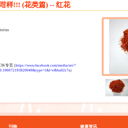
!!! (花类篇) -- 红花
torius
OK
专页
(
https://www.facebook.com/media/set/?
40.196072193820949&type=1&l=efbba92c7a
)
刊物
健康资讯