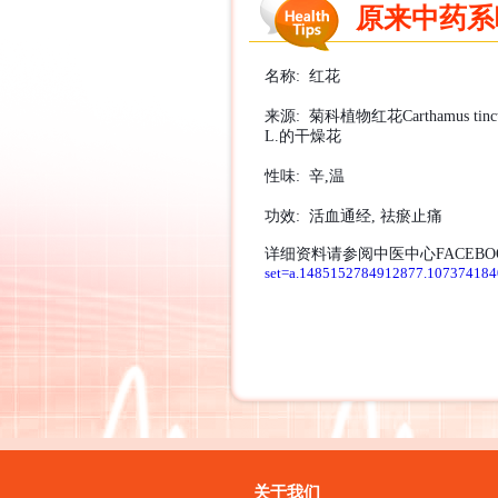
原来中药系咁样
名称
:
红花
来源
:
菊科植物红花
Carthamus tinc
L.
的干燥花
性味
:
辛
,
温
功效
:
活血通经
,
祛瘀止痛
详细资料请参阅中医中心
FACEBO
set=a.1485152784912877.10737418
关于我们