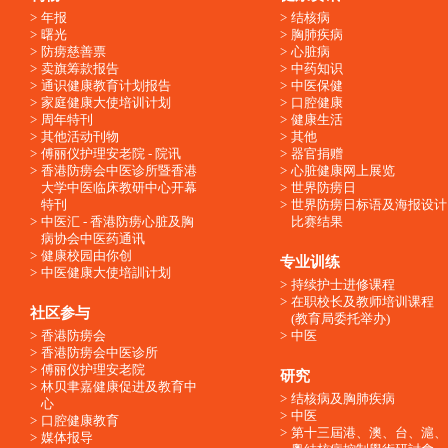
年报
结核病
曙光
胸肺疾病
防痨慈善票
心脏病
卖旗筹款报告
中药知识
通识健康教育计划报告
中医保健
家庭健康大使培训计划
口腔健康
周年特刊
健康生活
其他活动刊物
其他
傅丽仪护理安老院 - 院讯
器官捐赠
香港防痨会中医诊所暨香港
心脏健康网上展览
大学中医临床教研中心开幕
世界防痨日
特刊
世界防痨日标语及海报设计
中医汇 - 香港防痨心脏及胸
比赛结果
病协会中医药通讯
健康校园由你创
专业训练
中医健康大使培訓计划
持续护士进修课程
在职校长及教师培训课程
社区参与
(教育局委托举办)
香港防痨会
中医
香港防痨会中医诊所
傅丽仪护理安老院
研究
林贝聿嘉健康促进及教育中
结核病及胸肺疾病
心
中医
口腔健康教育
第十三屆港、澳、台、滬、
媒体报导