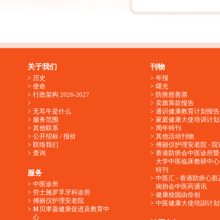
关于我们
刊物
历史
年报
使命
曙光
行政架构 2026-2027
防痨慈善票
卖旗筹款报告
无耳牛是什么
通识健康教育计划报告
服务范围
家庭健康大使培训计划
其他联系
周年特刊
公开招标 / 报价
其他活动刊物
联络我们
傅丽仪护理安老院 - 院
查询
香港防痨会中医诊所暨
大学中医临床教研中心
特刊
服务
中医汇 - 香港防痨心
中医诊所
病协会中医药通讯
劳士施罗孚牙科诊所
健康校园由你创
傅丽仪护理安老院
中医健康大使培訓计划
林贝聿嘉健康促进及教育中
心