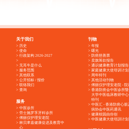
关于我们
刊物
历史
年报
使命
曙光
行政架构 2026-2027
防痨慈善票
卖旗筹款报告
无耳牛是什么
通识健康教育计划报告
服务范围
家庭健康大使培训计划
其他联系
周年特刊
公开招标 / 报价
其他活动刊物
联络我们
傅丽仪护理安老院 - 院
查询
香港防痨会中医诊所暨
大学中医临床教研中心
特刊
服务
中医汇 - 香港防痨心
中医诊所
病协会中医药通讯
劳士施罗孚牙科诊所
健康校园由你创
傅丽仪护理安老院
中医健康大使培訓计划
林贝聿嘉健康促进及教育中
心