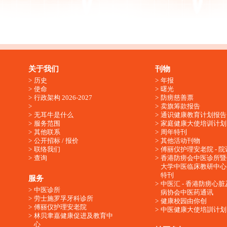
关于我们
刊物
历史
年报
使命
曙光
行政架构 2026-2027
防痨慈善票
卖旗筹款报告
无耳牛是什么
通识健康教育计划报告
服务范围
家庭健康大使培训计划
其他联系
周年特刊
公开招标 / 报价
其他活动刊物
联络我们
傅丽仪护理安老院 - 院
查询
香港防痨会中医诊所暨
大学中医临床教研中心
特刊
服务
中医汇 - 香港防痨心
中医诊所
病协会中医药通讯
劳士施罗孚牙科诊所
健康校园由你创
傅丽仪护理安老院
中医健康大使培訓计划
林贝聿嘉健康促进及教育中
心