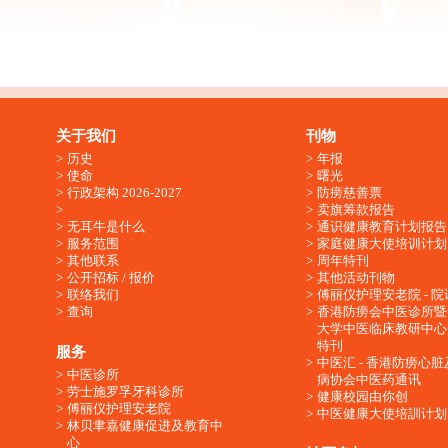
关于我们
刊物
历史
年报
使命
曙光
行政架构 2026-2027
防痨慈善票
卖旗筹款报告
无耳牛是什么
通识健康教育计划报告
服务范围
家庭健康大使培训计划
其他联系
周年特刊
公开招标 / 报价
其他活动刊物
联络我们
傅丽仪护理安老院 - 院
查询
香港防痨会中医诊所暨
大学中医临床教研中心
特刊
服务
中医汇 - 香港防痨心
中医诊所
病协会中医药通讯
劳士施罗孚牙科诊所
健康校园由你创
傅丽仪护理安老院
中医健康大使培訓计划
林贝聿嘉健康促进及教育中
心