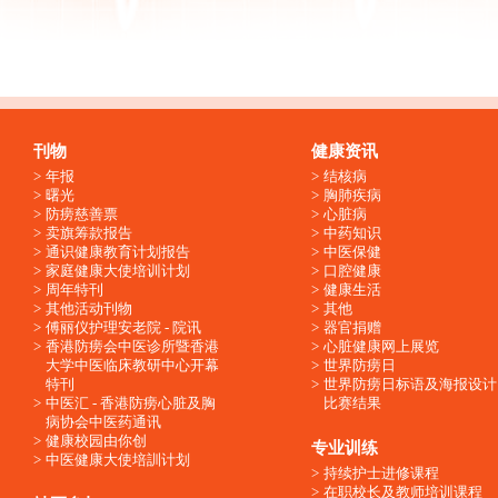
刊物
健康资讯
年报
结核病
曙光
胸肺疾病
防痨慈善票
心脏病
卖旗筹款报告
中药知识
通识健康教育计划报告
中医保健
家庭健康大使培训计划
口腔健康
周年特刊
健康生活
其他活动刊物
其他
傅丽仪护理安老院 - 院讯
器官捐赠
香港防痨会中医诊所暨香港
心脏健康网上展览
大学中医临床教研中心开幕
世界防痨日
特刊
世界防痨日标语及海报设计
中医汇 - 香港防痨心脏及胸
比赛结果
病协会中医药通讯
健康校园由你创
专业训练
中医健康大使培訓计划
持续护士进修课程
在职校长及教师培训课程