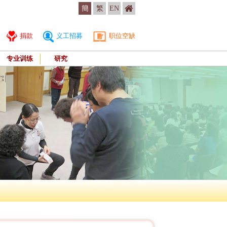
簡
繁
EN
捐款
义工招募
职位空缺
专业训练
研究