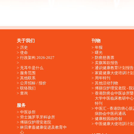
关于我们
刊物
历史
年报
使命
曙光
行政架构 2026-2027
防痨慈善票
卖旗筹款报告
无耳牛是什么
通识健康教育计划报告
服务范围
家庭健康大使培训计划
其他联系
周年特刊
公开招标 / 报价
其他活动刊物
联络我们
傅丽仪护理安老院 - 院
查询
香港防痨会中医诊所暨
大学中医临床教研中心
特刊
服务
中医汇 - 香港防痨心
中医诊所
病协会中医药通讯
劳士施罗孚牙科诊所
健康校园由你创
傅丽仪护理安老院
中医健康大使培訓计划
林贝聿嘉健康促进及教育中
心