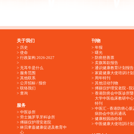
关于我们
刊物
历史
年报
使命
曙光
行政架构 2026-2027
防痨慈善票
卖旗筹款报告
无耳牛是什么
通识健康教育计划报告
服务范围
家庭健康大使培训计划
其他联系
周年特刊
公开招标 / 报价
其他活动刊物
联络我们
傅丽仪护理安老院 - 院
查询
香港防痨会中医诊所暨
大学中医临床教研中心
特刊
服务
中医汇 - 香港防痨心
中医诊所
病协会中医药通讯
劳士施罗孚牙科诊所
健康校园由你创
傅丽仪护理安老院
中医健康大使培訓计划
林贝聿嘉健康促进及教育中
心