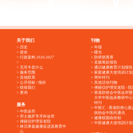
关于我们
刊物
历史
年报
使命
曙光
行政架构 2026-2027
防痨慈善票
卖旗筹款报告
无耳牛是什么
通识健康教育计划报告
服务范围
家庭健康大使培训计划
其他联系
周年特刊
公开招标 / 报价
其他活动刊物
联络我们
傅丽仪护理安老院 - 院
查询
香港防痨会中医诊所暨
大学中医临床教研中心
特刊
服务
中医汇 - 香港防痨心
中医诊所
病协会中医药通讯
劳士施罗孚牙科诊所
健康校园由你创
傅丽仪护理安老院
中医健康大使培訓计划
林贝聿嘉健康促进及教育中
心