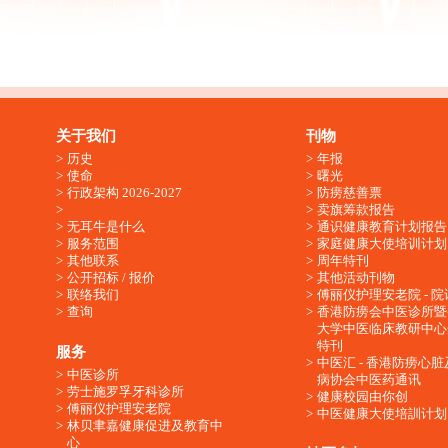
关于我们
刊物
历史
年报
使命
曙光
行政架构 2026-2027
防痨慈善票
卖旗筹款报告
无耳牛是什么
通识健康教育计划报告
服务范围
家庭健康大使培训计划
其他联系
周年特刊
公开招标 / 报价
其他活动刊物
联络我们
傅丽仪护理安老院 - 院
查询
香港防痨会中医诊所暨
大学中医临床教研中心
特刊
服务
中医汇 - 香港防痨心
中医诊所
病协会中医药通讯
劳士施罗孚牙科诊所
健康校园由你创
傅丽仪护理安老院
中医健康大使培訓计划
林贝聿嘉健康促进及教育中
心