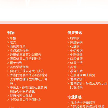
刊物
健康资讯
年报
结核病
曙光
胸肺疾病
防痨慈善票
心脏病
卖旗筹款报告
中药知识
通识健康教育计划报告
中医保健
家庭健康大使培训计划
口腔健康
周年特刊
健康生活
其他活动刊物
其他
傅丽仪护理安老院 - 院讯
器官捐赠
香港防痨会中医诊所暨香港
心脏健康网上展览
大学中医临床教研中心开幕
世界防痨日
特刊
世界防痨日标语及海报设计
中医汇 - 香港防痨心脏及胸
比赛结果
病协会中医药通讯
健康校园由你创
专业训练
中医健康大使培訓计划
持续护士进修课程
在职校长及教师培训课程