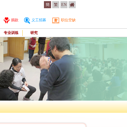
簡
繁
EN
捐款
义工招募
职位空缺
专业训练
研究