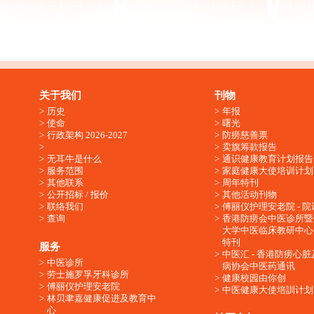
关于我们
刊物
历史
年报
使命
曙光
行政架构 2026-2027
防痨慈善票
卖旗筹款报告
无耳牛是什么
通识健康教育计划报告
服务范围
家庭健康大使培训计划
其他联系
周年特刊
公开招标 / 报价
其他活动刊物
联络我们
傅丽仪护理安老院 - 院
查询
香港防痨会中医诊所暨
大学中医临床教研中心
特刊
服务
中医汇 - 香港防痨心
中医诊所
病协会中医药通讯
劳士施罗孚牙科诊所
健康校园由你创
傅丽仪护理安老院
中医健康大使培訓计划
林贝聿嘉健康促进及教育中
心