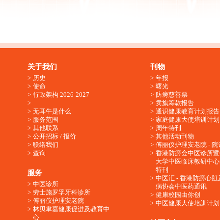
关于我们
刊物
历史
年报
使命
曙光
行政架构 2026-2027
防痨慈善票
卖旗筹款报告
无耳牛是什么
通识健康教育计划报告
服务范围
家庭健康大使培训计划
其他联系
周年特刊
公开招标 / 报价
其他活动刊物
联络我们
傅丽仪护理安老院 - 院
查询
香港防痨会中医诊所暨
大学中医临床教研中心
特刊
服务
中医汇 - 香港防痨心
中医诊所
病协会中医药通讯
劳士施罗孚牙科诊所
健康校园由你创
傅丽仪护理安老院
中医健康大使培訓计划
林贝聿嘉健康促进及教育中
心