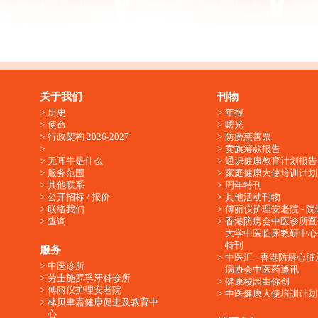
关于我们
刊物
历史
年报
使命
曙光
行政架构 2026-2027
防痨慈善票
卖旗筹款报告
无耳牛是什么
通识健康教育计划报告
服务范围
家庭健康大使培训计划
其他联系
周年特刊
公开招标 / 报价
其他活动刊物
联络我们
傅丽仪护理安老院 - 院
查询
香港防痨会中医诊所暨
大学中医临床教研中心
特刊
服务
中医汇 - 香港防痨心
中医诊所
病协会中医药通讯
劳士施罗孚牙科诊所
健康校园由你创
傅丽仪护理安老院
中医健康大使培訓计划
林贝聿嘉健康促进及教育中
心