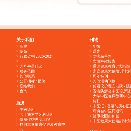
关于我们
刊物
历史
年报
使命
曙光
行政架构 2026-2027
防痨慈善票
卖旗筹款报告
无耳牛是什么
通识健康教育计划报告
服务范围
家庭健康大使培训计划
其他联系
周年特刊
公开招标 / 报价
其他活动刊物
联络我们
傅丽仪护理安老院 - 院
查询
香港防痨会中医诊所暨
大学中医临床教研中心
特刊
服务
中医汇 - 香港防痨心
中医诊所
病协会中医药通讯
劳士施罗孚牙科诊所
健康校园由你创
傅丽仪护理安老院
中医健康大使培訓计划
林贝聿嘉健康促进及教育中
心