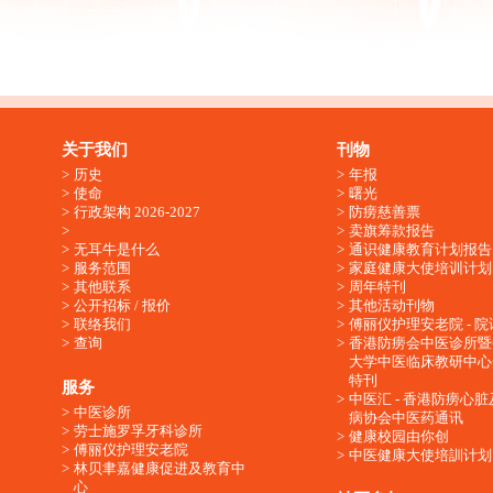
关于我们
刊物
历史
年报
使命
曙光
行政架构 2026-2027
防痨慈善票
卖旗筹款报告
无耳牛是什么
通识健康教育计划报告
服务范围
家庭健康大使培训计划
其他联系
周年特刊
公开招标 / 报价
其他活动刊物
联络我们
傅丽仪护理安老院 - 院
查询
香港防痨会中医诊所暨
大学中医临床教研中心
特刊
服务
中医汇 - 香港防痨心
中医诊所
病协会中医药通讯
劳士施罗孚牙科诊所
健康校园由你创
傅丽仪护理安老院
中医健康大使培訓计划
林贝聿嘉健康促进及教育中
心