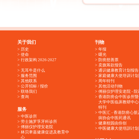
关于我们
刊物
历史
年报
使命
曙光
行政架构 2026-2027
防痨慈善票
卖旗筹款报告
无耳牛是什么
通识健康教育计划报告
服务范围
家庭健康大使培训计划
其他联系
周年特刊
公开招标 / 报价
其他活动刊物
联络我们
傅丽仪护理安老院 - 院
查询
香港防痨会中医诊所暨
大学中医临床教研中心
特刊
服务
中医汇 - 香港防痨心
中医诊所
病协会中医药通讯
劳士施罗孚牙科诊所
健康校园由你创
傅丽仪护理安老院
中医健康大使培訓计划
林贝聿嘉健康促进及教育中
心