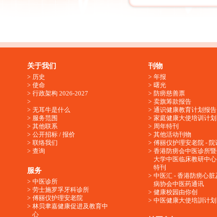
关于我们
刊物
历史
年报
使命
曙光
行政架构 2026-2027
防痨慈善票
卖旗筹款报告
无耳牛是什么
通识健康教育计划报告
服务范围
家庭健康大使培训计划
其他联系
周年特刊
公开招标 / 报价
其他活动刊物
联络我们
傅丽仪护理安老院 - 院
查询
香港防痨会中医诊所暨
大学中医临床教研中心
特刊
服务
中医汇 - 香港防痨心
中医诊所
病协会中医药通讯
劳士施罗孚牙科诊所
健康校园由你创
傅丽仪护理安老院
中医健康大使培訓计划
林贝聿嘉健康促进及教育中
心