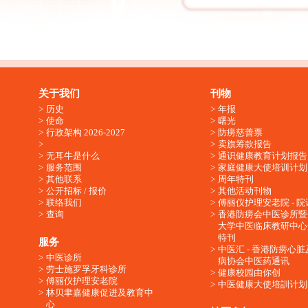
关于我们
刊物
历史
年报
使命
曙光
行政架构 2026-2027
防痨慈善票
卖旗筹款报告
无耳牛是什么
通识健康教育计划报告
服务范围
家庭健康大使培训计划
其他联系
周年特刊
公开招标 / 报价
其他活动刊物
联络我们
傅丽仪护理安老院 - 院
查询
香港防痨会中医诊所暨
大学中医临床教研中心
特刊
服务
中医汇 - 香港防痨心
中医诊所
病协会中医药通讯
劳士施罗孚牙科诊所
健康校园由你创
傅丽仪护理安老院
中医健康大使培訓计划
林贝聿嘉健康促进及教育中
心