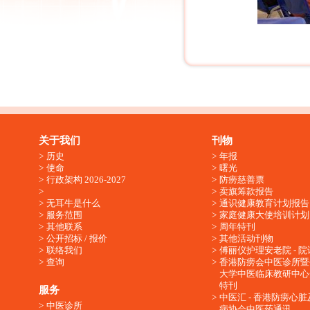
关于我们
刊物
历史
年报
使命
曙光
行政架构 2026-2027
防痨慈善票
卖旗筹款报告
无耳牛是什么
通识健康教育计划报告
服务范围
家庭健康大使培训计划
其他联系
周年特刊
公开招标 / 报价
其他活动刊物
联络我们
傅丽仪护理安老院 - 院
查询
香港防痨会中医诊所暨
大学中医临床教研中心
特刊
服务
中医汇 - 香港防痨心
中医诊所
病协会中医药通讯